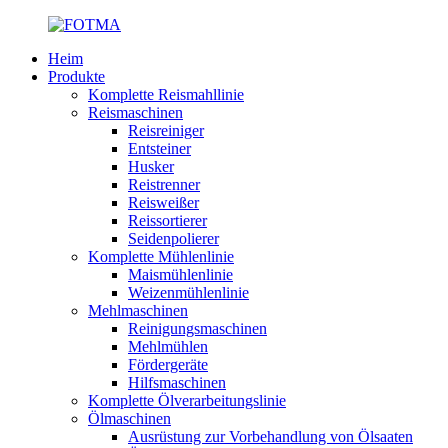
Heim
Produkte
Komplette Reismahllinie
Reismaschinen
Reisreiniger
Entsteiner
Husker
Reistrenner
Reisweißer
Reissortierer
Seidenpolierer
Komplette Mühlenlinie
Maismühlenlinie
Weizenmühlenlinie
Mehlmaschinen
Reinigungsmaschinen
Mehlmühlen
Fördergeräte
Hilfsmaschinen
Komplette Ölverarbeitungslinie
Ölmaschinen
Ausrüstung zur Vorbehandlung von Ölsaaten