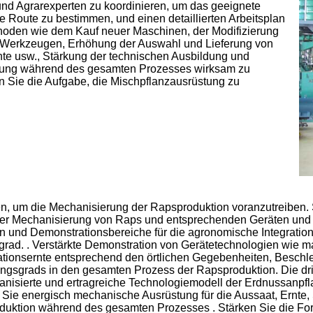
d Agrarexperten zu koordinieren, um das geeignete
e Route zu bestimmen, und einen detaillierten Arbeitsplan
ethoden wie dem Kauf neuer Maschinen, der Modifizierung
 Werkzeugen, Erhöhung der Auswahl und Lieferung von
nte usw., Stärkung der technischen Ausbildung und
nzung während des gesamten Prozesses wirksam zu
en Sie die Aufgabe, die Mischpflanzausrüstung zu
en, um die Mechanisierung der Rapsproduktion voranzutreiben
ter Mechanisierung von Raps und entsprechenden Geräten und u
n und Demonstrationsbereiche für die agronomische Integration 
ad. . Verstärkte Demonstration von Gerätetechnologien wie ma
ationsernte entsprechend den örtlichen Gegebenheiten, Besch
sgrads in den gesamten Prozess der Rapsproduktion. Die dritte
nisierte und ertragreiche Technologiemodell der Erdnussanpfl
 Sie energisch mechanische Ausrüstung für die Aussaat, Ernt
duktion während des gesamten Prozesses . Stärken Sie die Fo