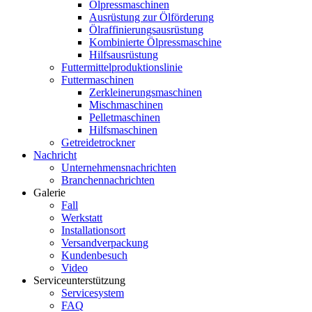
Ölpressmaschinen
Ausrüstung zur Ölförderung
Ölraffinierungsausrüstung
Kombinierte Ölpressmaschine
Hilfsausrüstung
Futtermittelproduktionslinie
Futtermaschinen
Zerkleinerungsmaschinen
Mischmaschinen
Pelletmaschinen
Hilfsmaschinen
Getreidetrockner
Nachricht
Unternehmensnachrichten
Branchennachrichten
Galerie
Fall
Werkstatt
Installationsort
Versandverpackung
Kundenbesuch
Video
Serviceunterstützung
Servicesystem
FAQ