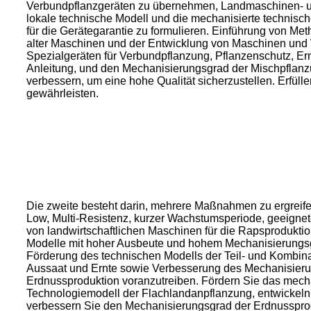
Verbundpflanzgeräten zu übernehmen, Landmaschinen- un
lokale technische Modell und die mechanisierte technisch
für die Gerätegarantie zu formulieren. Einführung von M
alter Maschinen und der Entwicklung von Maschinen und
Spezialgeräten für Verbundpflanzung, Pflanzenschutz, Er
Anleitung, und den Mechanisierungsgrad der Mischpfla
verbessern, um eine hohe Qualität sicherzustellen. Erfüll
gewährleisten.
Die zweite besteht darin, mehrere Maßnahmen zu ergreif
Low, Multi-Resistenz, kurzer Wachstumsperiode, geeigne
von landwirtschaftlichen Maschinen für die Rapsproduktio
Modelle mit hoher Ausbeute und hohem Mechanisierungsgr
Förderung des technischen Modells der Teil- und Kombin
Aussaat und Ernte sowie Verbesserung des Mechanisierung
Erdnussproduktion voranzutreiben. Fördern Sie das mecha
Technologiemodell der Flachlandanpflanzung, entwickeln
verbessern Sie den Mechanisierungsgrad der Erdnusspro